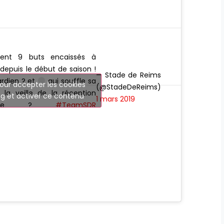
ement 9 buts encaissés à
epuis le début de saison !
— Stade de Reims
ardien ? et
qui souffle sa
our accepter les cookies
(@StadeDeReims)
la veille de la réception
g et activer ce contenu
1 mars 2019
laune ?
#TeamSDR