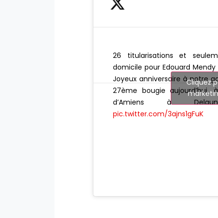
26 titularisations et seul
domicile pour Edouard Mendy d
Joyeux anniversaire à notre g
Cliquez p
27ème bougie aujourd’hui, à 
marketin
d’Amiens à De
pic.twitter.com/3ajns1gFuK