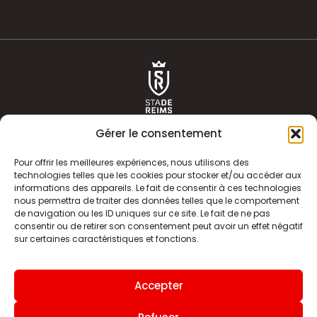
Gérer le consentement
Pour offrir les meilleures expériences, nous utilisons des
technologies telles que les cookies pour stocker et/ou accéder aux
informations des appareils. Le fait de consentir à ces technologies
ACTUALITÉS
HISTOIRE
nous permettra de traiter des données telles que le comportement
de navigation ou les ID uniques sur ce site. Le fait de ne pas
CLUB
ÉQUIPE PREMIERE
consentir ou de retirer son consentement peut avoir un effet négatif
sur certaines caractéristiques et fonctions.
SDR TV
BILLETTERIE
BOUTIQUE
INFOS ET CONTACT
Accepter
MENTIONS LÉGALES
INDEX