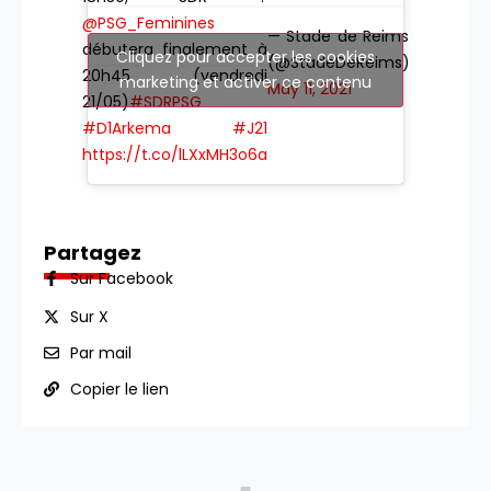
@PSG_Feminines
— Stade de Reims
débutera finalement à
Cliquez pour accepter les cookies
(@StadeDeReims)
20h45 (vendredi
marketing et activer ce contenu
May 11, 2021
21/05)
#SDRPSG
#D1Arkema
#J21
https://t.co/lLXxMH3o6a
Partagez
Sur Facebook
Sur X
Par mail
Copier le lien