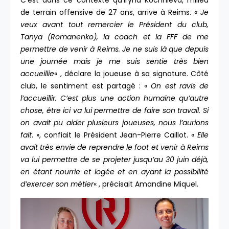
C’est dans ce contexte qu’Iryna Kochnieva, milieu
de terrain offensive de 27 ans, arrive à Reims. «
Je
veux avant tout remercier le Président du club,
Tanya (Romanenko), la coach et la FFF de me
permettre de venir à Reims. Je ne suis là que depuis
une journée mais je me suis sentie très bien
accueillie
« , déclare la joueuse à sa signature. Côté
club, le sentiment est partagé : «
On est ravis de
l’accueillir. C’est plus une action humaine qu’autre
chose, être ici va lui permettre de faire son travail. Si
on avait pu aider plusieurs joueuses, nous l’aurions
fait
. », confiait le Président Jean-Pierre Caillot. «
Elle
avait très envie de reprendre le foot et venir à Reims
va lui permettre de se projeter jusqu’au 30 juin déjà,
en étant nourrie et logée et en ayant la possibilité
d’exercer son métier
« , précisait Amandine Miquel.