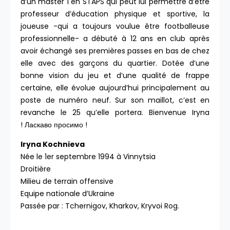
d’un master 1 en STAPS qui peut lui permettre d’être
professeur d’éducation physique et sportive, la
joueuse -qui a toujours voulue être footballeuse
professionnelle- a débuté à 12 ans en club après
avoir échangé ses premières passes en bas de chez
elle avec des garçons du quartier. Dotée d’une
bonne vision du jeu et d’une qualité de frappe
certaine, elle évolue aujourd’hui principalement au
poste de numéro neuf. Sur son maillot, c’est en
revanche le 25 qu’elle portera. Bienvenue Iryna
! Ласкаво просимо !
Iryna Kochnieva
Née le 1er septembre 1994 à Vinnytsia
Droitière
Milieu de terrain offensive
Equipe nationale d’Ukraine
Passée par : Tchernigov, Kharkov, Kryvoi Rog.