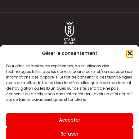
Gérer le consentement
Pour offrir les meilleures expériences, nous utilisons des
technologies telles que les cookies pour stocker et/ou accéder aux
informations des appareils. Le fait de consentir à ces technologies
ACTUALITÉS
HISTOIRE
nous permettra de traiter des données telles que le comportement
de navigation ou les ID uniques sur ce site. Le fait de ne pas
CLUB
ÉQUIPE PREMIERE
consentir ou de retirer son consentement peut avoir un effet négatif
sur certaines caractéristiques et fonctions.
SDR TV
BILLETTERIE
BOUTIQUE
INFOS ET CONTACT
Accepter
MENTIONS LÉGALES
INDEX
Refuser