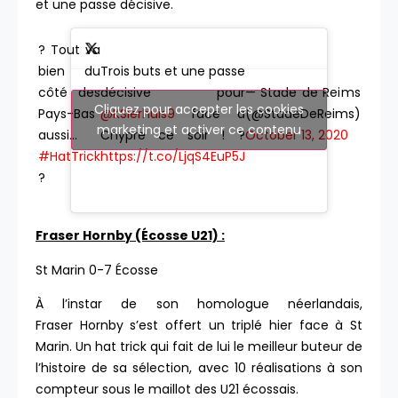
et une passe décisive.
? Tout va
bien du
Trois buts et une passe
côté des
décisive pour
— Stade de Reims
Cliquez pour accepter les cookies
Pays-Bas
@KSierhuis9
face à
(@StadeDeReims)
marketing et activer ce contenu
aussi…
Chypre ce soir ! ?
October 13, 2020
#HatTrick
https://t.co/LjqS4EuP5J
?
Fraser Hornby (Écosse U21) :
St Marin 0-7 Écosse
À l’instar de son homologue néerlandais,
Fraser Hornby s’est offert un triplé hier face à St
Marin. Un hat trick qui fait de lui le meilleur buteur de
l’histoire de sa sélection, avec 10 réalisations à son
compteur sous le maillot des U21 écossais.