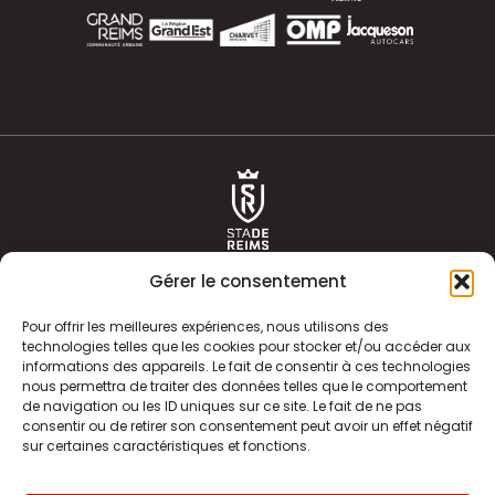
Gérer le consentement
Pour offrir les meilleures expériences, nous utilisons des
technologies telles que les cookies pour stocker et/ou accéder aux
informations des appareils. Le fait de consentir à ces technologies
ACTUALITÉS
HISTOIRE
nous permettra de traiter des données telles que le comportement
de navigation ou les ID uniques sur ce site. Le fait de ne pas
CLUB
ÉQUIPE PREMIERE
consentir ou de retirer son consentement peut avoir un effet négatif
sur certaines caractéristiques et fonctions.
SDR TV
BILLETTERIE