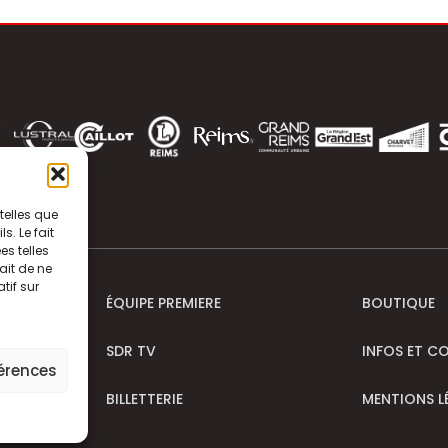
telles que
. Le fait
s telles
ait de ne
tif sur
ÉQUIPE PREMIERE
BOUTIQUE
SDR TV
INFOS ET C
férences
BILLETTERIE
MENTIONS L