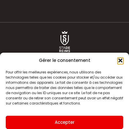
Gérer le consentement
Pour offrir les meilleures expériences, nous utilisons des
technologies telles que les cookies pour stocker et/ou accéder aux
informations des appareils. Le fait de consentir à ces technologies
ACTUALITÉS
HISTOIRE
nous permettra de traiter des données telles que le comportement
de navigation ou les ID uniques sur ce site. Le fait de ne pas
CLUB
ÉQUIPE PREMIERE
consentir ou de retirer son consentement peut avoir un effet négatif
sur certaines caractéristiques et fonctions.
SDR TV
BILLETTERIE
BOUTIQUE
INFOS ET CONTACT
Accepter
MENTIONS LÉGALES
INDEX