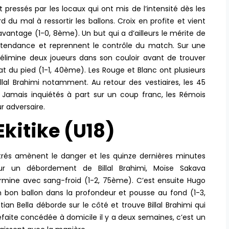
 pressés par les locaux qui ont mis de l’intensité dès les
 du mal à ressortir les ballons. Croix en profite et vient
’avantage (1-0, 8ème). Un but qui a d’ailleurs le mérite de
 la tendance et reprennent le contrôle du match. Sur une
ui élimine deux joueurs dans son couloir avant de trouver
lat du pied (1-1, 40ème). Les Rouge et Blanc ont plusieurs
illal Brahimi notamment. Au retour des vestiaires, les 45
 Jamais inquiétés à part sur un coup franc, les Rémois
r adversaire.
Ekitike (U18)
entrés amènent le danger et les quinze dernières minutes
ur un débordement de Billal Brahimi, Moïse Sakava
ermine avec sang-froid (1-2, 75ème). C’est ensuite Hugo
 un bon ballon dans la profondeur et pousse au fond (1-3,
ian Bella déborde sur le côté et trouve Billal Brahimi qui
défaite concédée à domicile il y a deux semaines, c’est un