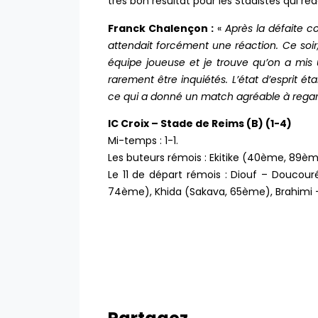
très bon résultat pour les Stadistes qui r
Franck Chalençon :
«
Après la défaite c
attendait forcément une réaction. Ce soir, i
équipe joueuse et je trouve qu’on a mis 
rarement être inquiétés. L’état d’esprit éta
ce qui a donné un match agréable à regar
IC Croix – Stade de Reims (B) (1-4)
Mi-temps : 1-1.
Les buteurs rémois : Ekitike (40ème, 89è
Le 11 de départ rémois : Diouf – Doucouré
74ème), Khida (Sakava, 65ème), Brahimi –