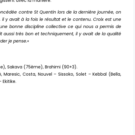
éagissent avec la manière.
oncédée contre St Quentin lors de la dernière journée, on
l y avait à la fois le résultat et le contenu. Croix est une
une bonne discipline collective ce qui nous a permis de
it aussi très bon et techniquement, il y avait de la qualité
der je pense.
«
me), Sakava (75ème), Brahimi (90+3).
, Maresic, Costa, Nouvel – Sissoko, Solet – Kebbal (Bella,
 Ekitike.