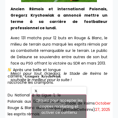
Ancien Rémois et international Polonais,
Gregorz Krychowiak a annoncé mettre un
terme à sa carrière de footballeur
professionnel ce lundi.
Avec 131 matchs pour 12 buts en Rouge & Blanc, le
milieu de terrain aura marqué les esprits rémois par
sa combativité remarquable sur le terrain. Le public
de Delaune se souviendra entre autres de son but
face au PSG offrant la victoire au SDR en mars 2013.
Après une belle et longue
Merci pour tout Grzegorz, le Stade de Reims te
carrière, 𝐆𝐫𝐳𝐞𝐠𝐨𝐫𝐳 𝐊𝐫𝐲𝐜𝐡𝐨𝐰𝐢𝐚𝐤
souhaite le meilleur pour la suite !
raccroche les crampons.
Du National à la Ligue 1, le
Cliquez pour accepter les
Polonais aux 131 matchs en
— Stade de Reims
October
cookies marketing et
Rouge & Blanc aura marqué
(@StadeDeReims)
27, 2025
activer ce contenu
les esprits rémois.