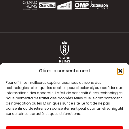
Gérer le consentement
Pour offrir les meilleures expériences, nous utilisons des
technologies telles que les cookies pour stocker et/ou accéder aux
informations des appareils. Le fait de consentir à ces technologies
ACTUALITÉS
HISTOIRE
nous permettra de traiter des données telles que le comportement
de navigation ou les ID uniques sur ce site. Le fait de ne pas
CLUB
ÉQUIPE PREMIERE
consentir ou de retirer son consentement peut avoir un effet négatif
sur certaines caractéristiques et fonctions.
SDR TV
BILLETTERIE
BOUTIQUE
INFOS ET CONTACT