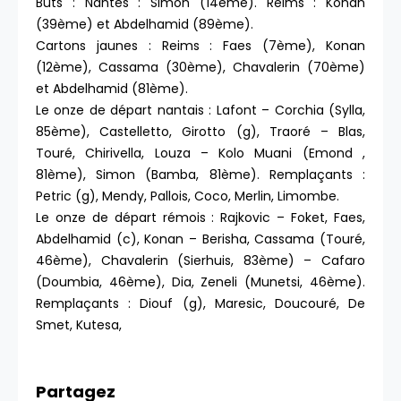
Buts : Nantes : Simon (14ème). Reims : Konan
(39ème) et Abdelhamid (89ème).
Cartons jaunes : Reims : Faes (7ème), Konan
(12ème), Cassama (30ème), Chavalerin (70ème)
et Abdelhamid (81ème).
Le onze de départ nantais : Lafont – Corchia (Sylla,
85ème), Castelletto, Girotto (g), Traoré – Blas,
Touré, Chirivella, Louza – Kolo Muani (Emond ,
81ème), Simon (Bamba, 81ème). Remplaçants :
Petric (g), Mendy, Pallois, Coco, Merlin, Limombe.
Le onze de départ rémois : Rajkovic – Foket, Faes,
Abdelhamid (c), Konan – Berisha, Cassama (Touré,
46ème), Chavalerin (Sierhuis, 83ème) – Cafaro
(Doumbia, 46ème), Dia, Zeneli (Munetsi, 46ème).
Remplaçants : Diouf (g), Maresic, Doucouré, De
Smet, Kutesa,
Partagez