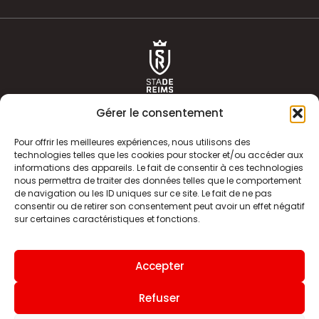
Gérer le consentement
Pour offrir les meilleures expériences, nous utilisons des
technologies telles que les cookies pour stocker et/ou accéder aux
informations des appareils. Le fait de consentir à ces technologies
ACTUALITÉS
HISTOIRE
nous permettra de traiter des données telles que le comportement
de navigation ou les ID uniques sur ce site. Le fait de ne pas
CLUB
ÉQUIPE PREMIERE
consentir ou de retirer son consentement peut avoir un effet négatif
sur certaines caractéristiques et fonctions.
SDR TV
BILLETTERIE
BOUTIQUE
INFOS ET CONTACT
Accepter
MENTIONS LÉGALES
INDEX
Refuser