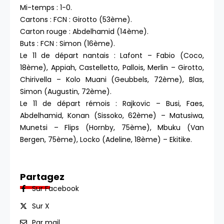
Mi-temps : 1-0.
Cartons : FCN : Girotto (53ème).
Carton rouge : Abdelhamid (14ème).
Buts : FCN : Simon (16ème).
Le 11 de départ nantais : Lafont – Fabio (Coco,
18ème), Appiah, Castelletto, Pallois, Merlin – Girotto,
Chirivella – Kolo Muani (Geubbels, 72ème), Blas,
Simon (Augustin, 72ème).
Le 11 de départ rémois : Rajkovic – Busi, Faes,
Abdelhamid, Konan (Sissoko, 62ème) – Matusiwa,
Munetsi – Flips (Hornby, 75ème), Mbuku (Van
Bergen, 75ème), Locko (Adeline, 18ème) – Ekitike.
Partagez
Sur Facebook
Sur X
Par mail