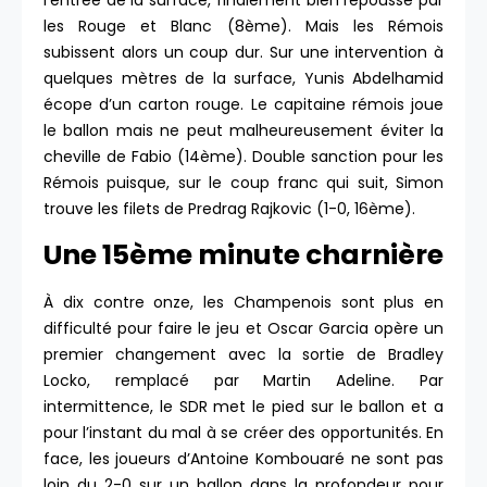
l’entrée de la surface, finalement bien repoussé par
les Rouge et Blanc (8ème). Mais les Rémois
subissent alors un coup dur. Sur une intervention à
quelques mètres de la surface, Yunis Abdelhamid
écope d’un carton rouge. Le capitaine rémois joue
le ballon mais ne peut malheureusement éviter la
cheville de Fabio (14ème). Double sanction pour les
Rémois puisque, sur le coup franc qui suit, Simon
trouve les filets de Predrag Rajkovic (1-0, 16ème).
Une 15ème minute charnière
À dix contre onze, les Champenois sont plus en
difficulté pour faire le jeu et Oscar Garcia opère un
premier changement avec la sortie de Bradley
Locko, remplacé par Martin Adeline. Par
intermittence, le SDR met le pied sur le ballon et a
pour l’instant du mal à se créer des opportunités. En
face, les joueurs d’Antoine Kombouaré ne sont pas
loin du 2-0 sur un ballon dans la profondeur pour