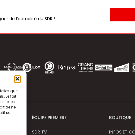
uer de l’actualité du SDR !
telles que
. Le fait
s telles
ait de ne
tif sur
ÉQUIPE PREMIERE
BOUTIQUE
SDR TV
INFOS ET C