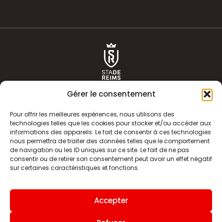
Gérer le consentement
Pour offrir les meilleures expériences, nous utilisons des
technologies telles que les cookies pour stocker et/ou accéder aux
informations des appareils. Le fait de consentir à ces technologies
ACTUALITÉS
HISTOIRE
nous permettra de traiter des données telles que le comportement
de navigation ou les ID uniques sur ce site. Le fait de ne pas
CLUB
ÉQUIPE PREMIERE
consentir ou de retirer son consentement peut avoir un effet négatif
sur certaines caractéristiques et fonctions.
SDR TV
BILLETTERIE
BOUTIQUE
INFOS ET CONTACT
Accepter
MENTIONS LÉGALES
INDEX