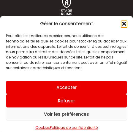
Gérer le consentement
Pour offrir les meilleures expériences, nous utilisons des
technologies telles que les cookies pour stocker et/ou accéder aux
informations des appareils. Le fait de consentir à ces technologies
ACTUALITÉS
HISTOIRE
nous permettra de traiter des données telles que le comportement
de navigation ou les ID uniques sur ce site. Le fait de ne pas
CLUB
ÉQUIPE PREMIERE
consentir ou de retirer son consentement peut avoir un effet négatif
sur certaines caractéristiques et fonctions.
SDR TV
BILLETTERIE
BOUTIQUE
INFOS ET CONTACT
Accepter
MENTIONS LÉGALES
INDEX
Refuser
Voir les préférences
Site internet
Cookies
Politique de confidentialité