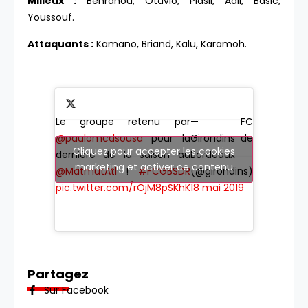
Milieux :
Benrahou, Otavio, Plasil, Adli, Basic,
Youssouf.
Attaquants :
Kamano, Briand, Kalu, Karamoh.
Le groupe retenu par
— FC
@paulomcdsousa
pour la
Girondins de
Cliquez pour accepter les cookies
dernière de la saison au
Bordeaux
marketing et activer ce contenu
@MatmutAtl
!
#FCGBSDR
(@girondins)
pic.twitter.com/rOjM8pSKhK
18 mai 2019
Partagez
Sur Facebook