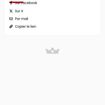
défaite (3-0).
Sur Facebook
#FCF91SDR
Sur X
Par mail
Copier le lien