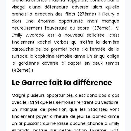
prend sa chance mais sa frappe est contrée par le
visage d’une défenseure adverse alors qu’elle
prenait la direction des filets (27ème) ! Fleury a
alors une énorme opportunité mais manque
heureusement l’ouverture du score (37ème)… Si
Emily Alvarado est à nouveau sollicitée, c’est
finalement Rachel Corboz qui s’offre la dernière
cartouche de ce premier acte : à l’entrée de la
surface, la capitaine rémoise arme un tir qui oblige
la gardienne adverse à capter en deux temps
(42ème) !
Le Garrec fait la différence
Malgré plusieurs opportunités, c’est donc dos à dos
avec le FCF91 que les Rémoises rentrent au vestiaire.
Un manque de précision que les Stadistes vont
finalement payer à l’heure de jeu. Le Garrec arme
un tir puissant qui ne laisse aucune chance à Emily
Alvarado, battue sur cette action (57ème, 1-0).