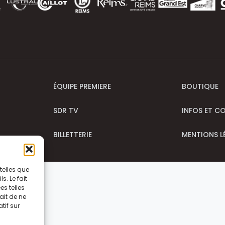
ÉQUIPE PREMIERE
BOUTIQUE
SDR TV
INFOS ET C
BILLETTERIE
MENTIONS L
telles que
. Le fait
s telles
ait de ne
tif sur