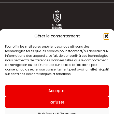
Gérer le consentement
Pour offrir les meilleures expériences, nous utilisons des
technologies telles que les cookies pour stocker et/ou accéder aux
informations des appareils. Le fait de consentir à ces technologies
ACTUALITÉS
HISTOIRE
nous permettra de traiter des données telles que le comportement
de navigation ou les ID uniques sur ce site. Le fait de ne pas
CLUB
ÉQUIPE PREMIERE
consentir ou de retirer son consentement peut avoir un effet négatif
sur certaines caractéristiques et fonctions.
SDR TV
BILLETTERIE
BOUTIQUE
INFOS ET CONTACT
Accepter
MENTIONS LÉGALES
INDEX
Refuser
Voir les préférences