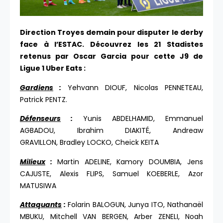
Direction Troyes demain pour disputer le derby
face à l’ESTAC. Découvrez les 21 Stadistes
retenus par Oscar Garcia pour cette J9 de
Ligue 1 Uber Eats :
Gardiens
:
Yehvann DIOUF, Nicolas PENNETEAU,
Patrick PENTZ.
Défenseurs
:
Yunis ABDELHAMID, Emmanuel
AGBADOU, Ibrahim DIAKITÉ, Andreaw
GRAVILLON, Bradley LOCKO, Cheick KEITA
Milieux
:
Martin ADELINE, Kamory DOUMBIA, Jens
CAJUSTE, Alexis FLIPS, Samuel KOEBERLE, Azor
MATUSIWA
Attaquants
:
Folarin BALOGUN, Junya ITO, Nathanaël
MBUKU, Mitchell VAN BERGEN, Arber ZENELI, Noah