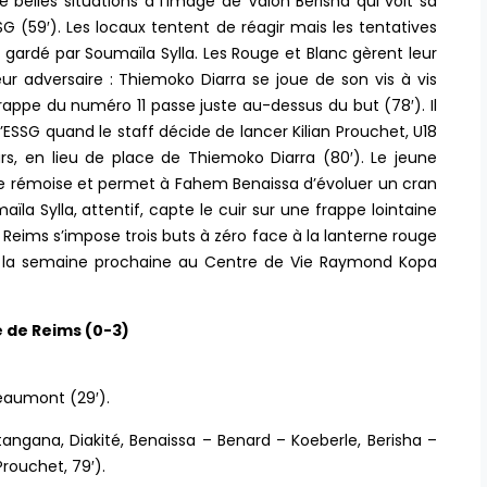
 belles situations à l’image de Valon Berisha qui voit sa
SG (59′). Les locaux tentent de réagir mais les tentatives
gardé par Soumaïla Sylla. Les Rouge et Blanc gèrent leur
ur adversaire : Thiemoko Diarra se joue de son vis à vis
 frappe du numéro 11 passe juste au-dessus du but (78′). Il
 l’ESSG quand le staff décide de lancer Kilian Prouchet, U18
, en lieu de place de Thiemoko Diarra (80′). Le jeune
nse rémoise et permet à Fahem Benaissa d’évoluer un cran
ïla Sylla, attentif, capte le cuir sur une frappe lointaine
e Reims s’impose trois buts à zéro face à la lanterne rouge
 la semaine prochaine au Centre de Vie Raymond Kopa
 de Reims (0-3)
 Beaumont (29′).
tangana, Diakité, Benaissa – Benard – Koeberle, Berisha –
rouchet, 79′).