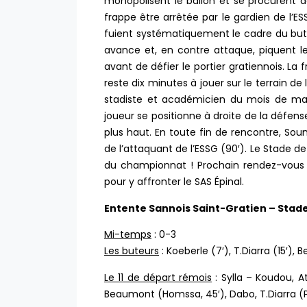
monopolisent le ballon et se procurent de
frappe être arrêtée par le gardien de l’ES
fuient systématiquement le cadre du but 
avance et, en contre attaque, piquent le
avant de défier le portier gratiennois. La
reste dix minutes à jouer sur le terrain de
stadiste et académicien du mois de mars
joueur se positionne à droite de la défe
plus haut. En toute fin de rencontre, Souma
de l’attaquant de l’ESSG (90′). Le Stade d
du championnat ! Prochain rendez-vous
pour y affronter le SAS Épinal.
Entente Sannois Saint-Gratien – Stade
Mi-temps
: 0-3
Les buteurs
: Koeberle (7′), T.Diarra (15′),
Le 11 de départ rémois
: Sylla – Koudou, A
Beaumont (Homssa, 45′), Dabo, T.Diarra (P