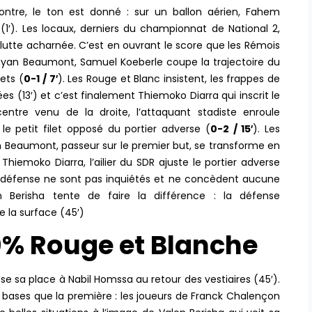
ntre, le ton est donné : sur un ballon aérien, Fahem
(1′). Les locaux, derniers du championnat de National 2,
lutte acharnée. C’est en ouvrant le score que les Rémois
rayan Beaumont, Samuel Koeberle coupe la trajectoire du
lets (
0-1 / 7′
). Les Rouge et Blanc insistent, les frappes de
s (13′) et c’est finalement Thiemoko Diarra qui inscrit le
tre venu de la droite, l’attaquant stadiste enroule
le petit filet opposé du portier adverse (
0-2 / 15′
). Les
n Beaumont, passeur sur le premier but, se transforme en
Thiemoko Diarra, l’ailier du SDR ajuste le portier adverse
sa défense ne sont pas inquiétés et ne concèdent aucune
n Berisha tente de faire la différence : la défense
e la surface (45′)
% Rouge et Blanche
se sa place à Nabil Homssa au retour des vestiaires (45′).
bases que la première : les joueurs de Franck Chalençon