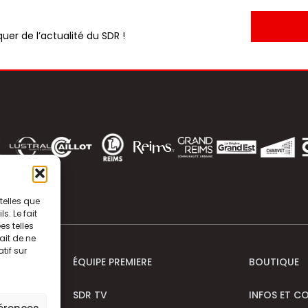
uer de l’actualité du SDR !
telles que
. Le fait
s telles
ait de ne
tif sur
ÉQUIPE PREMIERE
BOUTIQUE
SDR TV
INFOS ET C