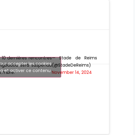
s 10 dernières rencontres
— Stade de Reims
our accepter les cookies
Agbadou sera suspendu
(@StadeDeReims)
g et activer ce contenu
vembre.
November 14, 2024