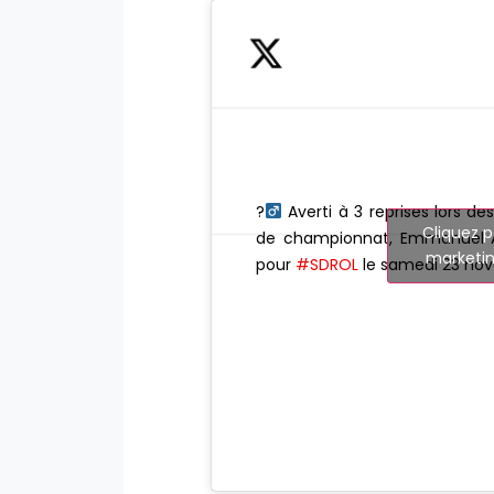
?‍
Averti à 3 reprises lors de
Cliquez p
de championnat, Emmanuel 
marketin
pour
#SDROL
le samedi 23 no