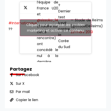
l’équipe de
?
France U20
Dernier
et
test
— Stade de Reims
@sissoko_14
#Internationaux
lundi
Cliquez pour accepter les cookies
(@StadeDeReims)
(titulaire sur
??
contre
marketing et activer ce contenu
23 mars 2019
cette
la
rencontre)
Corée
ont
du Sud
concédé le
nul à la
dernière
minute
Partagez
face aux
Sur Facebook
USA (2-2).
Sur X
Par mail
Copier le lien