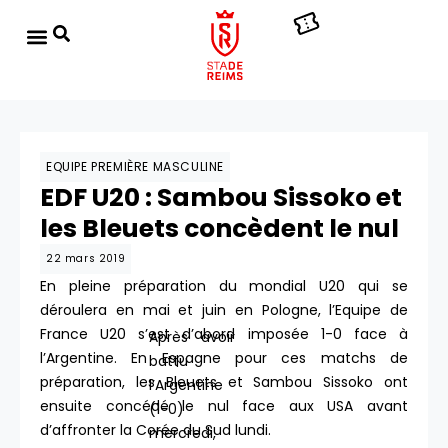
EQUIPE PREMIÈRE MASCULINE
EDF U20 : Sambou Sissoko et
les Bleuets concèdent le nul
22 mars 2019
En pleine préparation du mondial U20 qui se
déroulera en mai et juin en Pologne, l’Equipe de
France U20 s’est d’abord imposée 1-0 face à
Après avoir
l’Argentine. En Espagne pour ces matchs de
battu
préparation, les Bleuets et Sambou Sissoko ont
l’Argentine
ensuite concédé le nul face aux USA avant
(1-0)
d’affronter la Corée du Sud lundi.
mercredi,