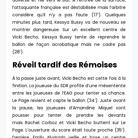
adverse et file vers le but. À l’entrée de la surface,
l’attaquante française est déstabilisée mais l’arbitre
considère qu’il n’y a pas faute (17′). Quelques
minutes plus tard, Kessya Bussy va de nouveau se
montrer dangereuse. Sur un excellent centre de
Vicki Becho, Kessya Bussy tente de reprendre le
ballon de façon acrobatique mais ne cadre pas
(28′).
Réveil tardif des Rémoises
À la passe juste avant, Vicki Becho est cette fois à la
finition. La joueuse du SDR profite d’une mésentente
entre les joueuses de l’EAG pour tenter sa chance.
Le Page revient et capte le ballon (34′). Juste avant
la pause, les joueuses d’Amandine Miquel vont
pousser pour tenter de prendre les devants
mais Rachel Corboz et Vicki Becho buttent sur Le
Page. L’ouverture du score était toute proche (35′).
Derrière, Emily Alvarado veille et boxe un centre