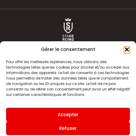
Gérer le consentement
Pour offrir les meilleures expériences, nous utilisons des
technologies telles que les cookies pour stocker et/ou accéder aux
informations des appareils. Le fait de consentir à ces technologies
ACTUALITÉS
HISTOIRE
nous permettra de traiter des données telles que le comportement
de navigation ou les ID uniques sur ce site. Le fait de ne pas
CLUB
ÉQUIPE PREMIERE
consentir ou de retirer son consentement peut avoir un effet négatif
sur certaines caractéristiques et fonctions.
SDR TV
BILLETTERIE
BOUTIQUE
INFOS ET CONTACT
Accepter
MENTIONS LÉGALES
INDEX
Refuser