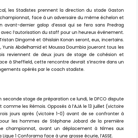
cal, les Stadistes prennent la direction du stade Gaston
e championnat, face à un adversaire du même échelon et
 avant-dernier galop d’essai qui se fera sans Predrag
rs avec l’autorisation du staff pour un heureux événement.
istan Dingomé et Ghislain Konan seront, eux, incertains.
, Yunis Abdelhamid et Moussa Doumbia joueront tous les
ois reviennent de deux jours de stage de cohésion et
ace à Sheffield, cette rencontre devrait s’inscrire dans un
ngements opérés par le coach stadiste.
un seconde stage de préparation ce lundi, le DFCO dispute
comme les Rémois. Opposés à l’AJA le 13 juillet (victoire
 trois jours après (victoire 1-0) avant de se confronter à
c pour les hommes de Stéphane Jobard de la première
me championnat, avant un déplacement à Nîmes aux
la Ligue 1 Conforama face à une grosse écurie, l’ASSE.