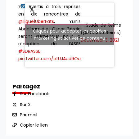
?‍
Avertis à trois reprises
en dix rencontres de
@Ligue1UberEats
, Yunis
— Stade de Reims
Abdelhamid et Oscar Garcia
Cliquez pour accepter les cookies
(@StadeDeReims)
seront suspendus pour la
marketing et activer ce contenu
December 3, 2021
réception de l’ASSE
#SDRASSE
pic.twitter.com/etUJAud9Ou
Partagez
Sur Facebook
Sur X
Par mail
Copier le lien