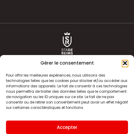
Gérer le consentement
Pour offrir les meilleures expériences, nous utilisons des
technologies telles que les cookies pour stocker et/ou accéder aux
informations des appareils. Le fait de consentir à ces technologies
ACTUALITÉS
HISTOIRE
nous permettra de traiter des données telles que le comportement
de navigation ou les ID uniques sur ce site. Le fait de ne pas
CLUB
ÉQUIPE PREMIERE
consentir ou de retirer son consentement peut avoir un effet négatif
sur certaines caractéristiques et fonctions.
SDR TV
BILLETTERIE
BOUTIQUE
INFOS ET CONTACT
Accepter
MENTIONS LÉGALES
INDEX