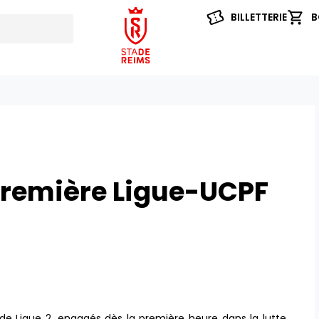
BILLETTERIE
B
emière Ligue-UCPF
 de Ligue 2, engagés dès la première heure dans la lutte