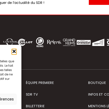
uer de l’actualité du SDR !
telles que
. Le fait
s telles
ait de ne
tif sur
ÉQUIPE PREMIERE
BOUTIQUE
SDR TV
INFOS ET C
férences
BILLETTERIE
MENTIONS L