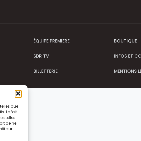
ÉQUIPE PREMIERE
BOUTIQUE
SDR TV
INFOS ET C
BILLETTERIE
MENTIONS L
telles que
. Le fait
s telles
ait de ne
tif sur