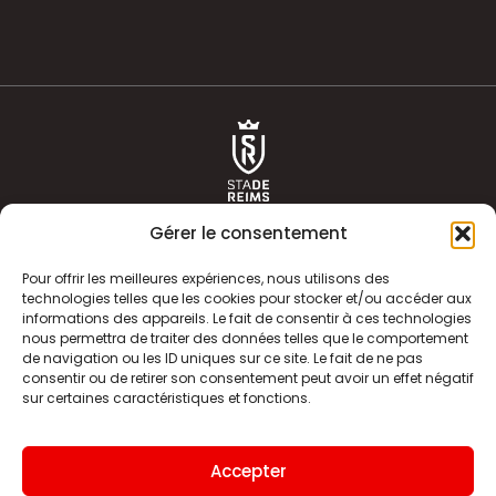
Gérer le consentement
Pour offrir les meilleures expériences, nous utilisons des
technologies telles que les cookies pour stocker et/ou accéder aux
informations des appareils. Le fait de consentir à ces technologies
ACTUALITÉS
HISTOIRE
nous permettra de traiter des données telles que le comportement
de navigation ou les ID uniques sur ce site. Le fait de ne pas
CLUB
ÉQUIPE PREMIERE
consentir ou de retirer son consentement peut avoir un effet négatif
sur certaines caractéristiques et fonctions.
SDR TV
BILLETTERIE
BOUTIQUE
INFOS ET CONTACT
Accepter
MENTIONS LÉGALES
INDEX