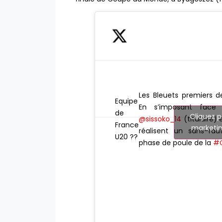
Les Bleuets premiers d
Equipe
En s’imposant face 
de
Cliquez p
@sissoko_14
(titulaire) 
France
marketin
réalisent un sans-fa
U20 ??
phase de poule de la
#