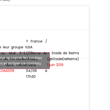
? France /
e leur groupe !
USA
au Mali 3-2,
(1/8ème de
— Stade de Reims
our accepter les cookies
et les Tricolores
finale),
(@StadeDeReims)
g et activer ce contenu
ute dans cette
mardi
1 juin 2019
CDM2019
04/06 à
17h30