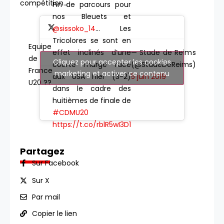
compétition…
Fin de parcours pour
nos Bleuets et
@sissoko_14
… Les
Tricolores se sont en
Equipe
— Stade de Reims
effet inclinés d’une
de
Cliquez pour accepter les cookies
(@StadeDeReims)
courte marge face
France
marketing et activer ce contenu
5 juin 2019
aux USA hier (3-2)
U20 ??
dans le cadre des
huitièmes de finale de
#CDMU20
https://t.co/rblR5wI3D1
Partagez
Sur Facebook
Sur X
Par mail
Copier le lien