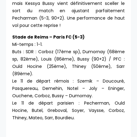
mais Kessya Bussy vient définitivement sceller le
sort du match en ajustant parfaitement
Pecharman (5-3, 90+2). Une performance de haut
vol pour cette reprise !
Stade de Reims – Paris FC (5-3)
Mi-temps : 1-1.
Buts : SDR : Corboz (17ème sp), Dumornay (68ème
sp, 82ème), Louis (86ème), Bussy (90+2) / PFC :
Ould Hocine (25ème), Thiney (50ème), Sarr
(89ème).
Le 11 de départ rémois : Szemik – Doucouré,
Pasquereau, Demehin, Notel – Joly – Eninger,
Ouchene, Corboz, Bussy – Dumornay.
Le 11 de départ parisien : Pecherman, Ould
Hocine, Butel, Greboval, Soyer, Vaysse, Corboz,
Thiney, Mateo, Sarr, Bourdieu.