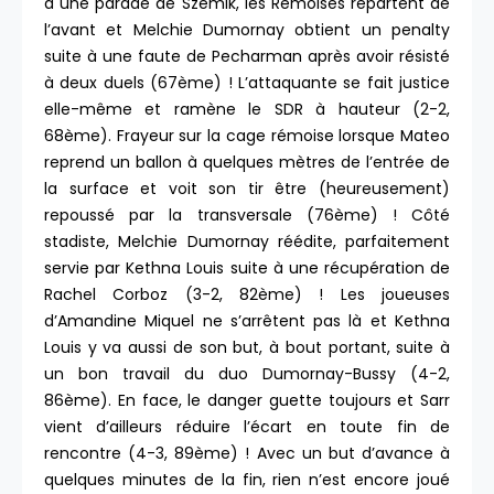
à une parade de Szemik, les Rémoises repartent de
l’avant et Melchie Dumornay obtient un penalty
suite à une faute de Pecharman après avoir résisté
à deux duels (67ème) ! L’attaquante se fait justice
elle-même et ramène le SDR à hauteur (2-2,
68ème). Frayeur sur la cage rémoise lorsque Mateo
reprend un ballon à quelques mètres de l’entrée de
la surface et voit son tir être (heureusement)
repoussé par la transversale (76ème) ! Côté
stadiste, Melchie Dumornay réédite, parfaitement
servie par Kethna Louis suite à une récupération de
Rachel Corboz (3-2, 82ème) ! Les joueuses
d’Amandine Miquel ne s’arrêtent pas là et Kethna
Louis y va aussi de son but, à bout portant, suite à
un bon travail du duo Dumornay-Bussy (4-2,
86ème). En face, le danger guette toujours et Sarr
vient d’ailleurs réduire l’écart en toute fin de
rencontre (4-3, 89ème) ! Avec un but d’avance à
quelques minutes de la fin, rien n’est encore joué