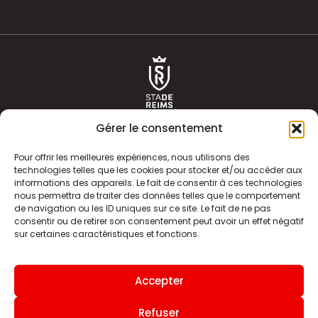
Gérer le consentement
Pour offrir les meilleures expériences, nous utilisons des
technologies telles que les cookies pour stocker et/ou accéder aux
informations des appareils. Le fait de consentir à ces technologies
ACTUALITÉS
HISTOIRE
nous permettra de traiter des données telles que le comportement
de navigation ou les ID uniques sur ce site. Le fait de ne pas
CLUB
ÉQUIPE PREMIERE
consentir ou de retirer son consentement peut avoir un effet négatif
sur certaines caractéristiques et fonctions.
SDR TV
BILLETTERIE
BOUTIQUE
INFOS ET CONTACT
Accepter
MENTIONS LÉGALES
INDEX
Refuser