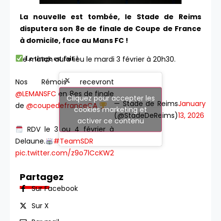
La nouvelle est tombée, le Stade de Reims
disputera son 8e de finale de Coupe de France
à domicile, face au Mans FC !
𝐋𝐞 𝐭𝐢𝐫𝐚𝐠𝐞 𝐞𝐬𝐭 𝐟𝐚𝐢𝐭 !
Le match aura lieu le mardi 3 février à 20h30.
Nos Rémois recevront
@LEMANSFC
en 8es de finale
Cliquez pour accepter les
— Stade de Reims
January
de
@coupedefranceCA
cookies marketing et
(@StadeDeReims)
13, 2026
activer ce contenu
RDV le 3 ou 4 février à
Delaune.
#TeamSDR
pic.twitter.com/z9o7lCcKW2
Partagez
Sur Facebook
Sur X