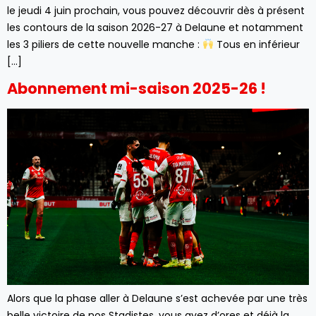
le jeudi 4 juin prochain, vous pouvez découvrir dès à présent
les contours de la saison 2026-27 à Delaune et notamment
les 3 piliers de cette nouvelle manche :
Tous en inférieur
[…]
Abonnement mi-saison 2025-26 !
Alors que la phase aller à Delaune s’est achevée par une très
belle victoire de nos Stadistes, vous avez d’ores et déjà la