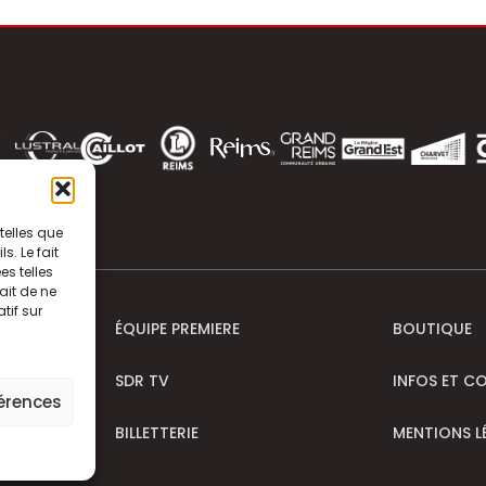
telles que
. Le fait
s telles
ait de ne
tif sur
ÉQUIPE PREMIERE
BOUTIQUE
SDR TV
INFOS ET C
férences
BILLETTERIE
MENTIONS L