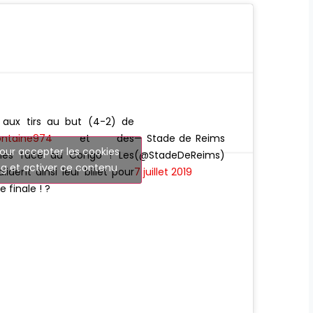
e aux tirs au but (4-2) de
ntaine974
et des
— Stade de Reims
our accepter les cookies
hes face au Congo ! Les
(@StadeDeReims)
g et activer ce contenu
lident ainsi leur billet pour
7 juillet 2019
e finale ! ?