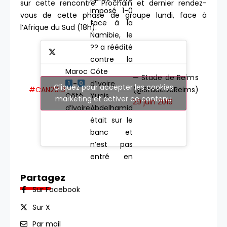
sur cette rencontre. Prochain et dernier rendez-
imposé 1-0
vous de cette phase de groupe lundi, face à
face à la
l’Afrique du Sud (18h).
Namibie, le
?? a réédité
contre la
Maroc
Côte
— Stade de Reims
-
d’Ivoire.
Cliquez pour accepter les cookies
#CAN2019
(@StadeDeReims)
Côté
Yunis
marketing et activer ce contenu
29 juin 2019
d’Ivoire
Abdelhamid
était sur le
banc et
n’est pas
entré en
jeu lors de
Partagez
cette
Sur Facebook
rencontre
#MARCIV
Sur X
Par mail