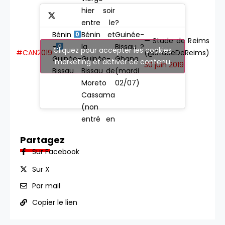
hier soir
?
entre le
Bénin
Guinée-
Bénin et
— Stade de Reims
-
Bissau ?
la
Cliquez pour accepter les cookies
#CAN2019
(@StadeDeReims)
Guinée-
Ghana
Guinée-
marketing et activer ce contenu
30 juin 2019
Bissau
(mardi
Bissau de
02/07)
Moreto
Cassama
(non
entré en
jeu).
Partagez
Sur Facebook
Sur X
Par mail
Copier le lien