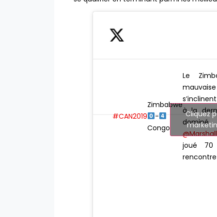
Le Zimb
mauvais
s’incline
Zimbabwe
à la der
Cliquez p
#CAN2019
-
domin
marketin
Congo
@Marshall
joué 70
rencontr