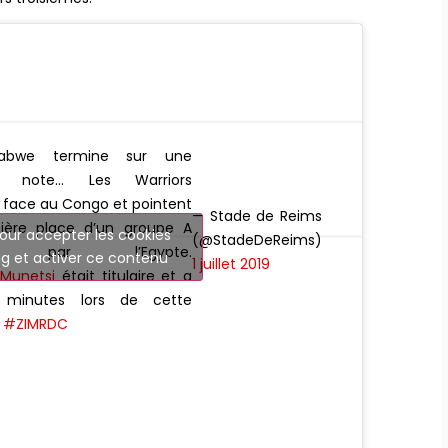
abwe termine sur une
e note… Les Warriors
nt face au Congo et pointent
— Stade de Reims
nière place d’un groupe A
our accepter les cookies
(@StadeDeReims)
é par l’Egypte.
g et activer ce contenu
1 juillet 2019
Munetsi
était titulaire et a
 minutes lors de cette
e
#ZIMRDC