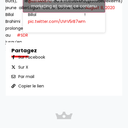
@LEMANSFC
où il retrouvera
(@StadeDeReims)
buts), le
marketing et activer ce contenu
Logan Costa. Bonne saison
August 8, 2020
jeune ailier
Billal !
Billal
pic.twitter.com/UVrV5rB7wm
Brahimi
prolonge
au
#SDR
jusqu’en
2023 !
Partagez
Sur Facebook
Sur X
Par mail
Copier le lien