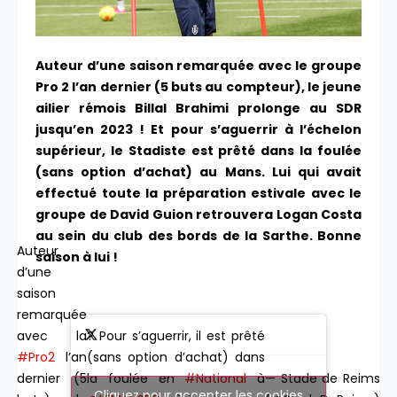
Auteur d’une saison remarquée avec le groupe
Pro 2 l’an dernier (5 buts au compteur), le jeune
ailier rémois Billal Brahimi prolonge au SDR
jusqu’en 2023 ! Et pour s’aguerrir à l’échelon
supérieur, le Stadiste est prêté dans la foulée
(sans option d’achat) au Mans. Lui qui avait
effectué toute la préparation estivale avec le
groupe de David Guion retrouvera Logan Costa
au sein du club des bords de la Sarthe. Bonne
Auteur
saison à lui !
d’une
saison
remarquée
? Pour s’aguerrir, il est prêté
avec la
(sans option d’achat) dans
#Pro2
l’an
la foulée en
#National
à
— Stade de Reims
dernier (5
Cliquez pour accepter les cookies