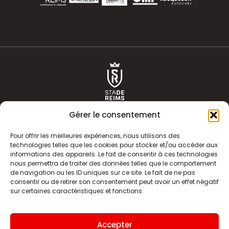
Gérer le consentement
Pour offrir les meilleures expériences, nous utilisons des
technologies telles que les cookies pour stocker et/ou accéder aux
informations des appareils. Le fait de consentir à ces technologies
ACTUALITÉS
HISTOIRE
nous permettra de traiter des données telles que le comportement
de navigation ou les ID uniques sur ce site. Le fait de ne pas
CLUB
ÉQUIPE PREMIERE
consentir ou de retirer son consentement peut avoir un effet négatif
sur certaines caractéristiques et fonctions.
SDR TV
BILLETTERIE
BOUTIQUE
INFOS ET CONTACT
Accepter