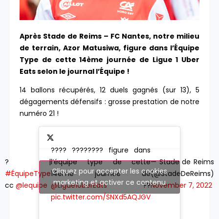
Après Stade de Reims – FC Nantes, notre milieu
de terrain, Azor Matusiwa, figure dans l’Équipe
Type de cette 14ème journée de Ligue 1 Uber
Eats selon le journal l’Équipe !
14 ballons récupérés, 12 duels gagnés (sur 13), 5
dégagements défensifs : grosse prestation de notre
numéro 21 !
???? ???????? figure dans
? |
l’équipe type de cette
— Stade de Reims
Cliquez pour accepter les cookies
#ÉquipeType
14ème journée de
(@StadeDeReims)
marketing et activer ce contenu
cc
@lequipe
@Ligue1UberEats
??
November 7, 2022
pic.twitter.com/SNXd5AQJGV