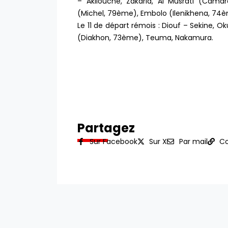
– Akliouche, Zakaria, Al Musrati (Cam
(Michel, 79ème), Embolo (Ilenikhena, 74
Le 11 de départ rémois : Diouf – Sekine, 
(Diakhon, 73ème), Teuma, Nakamura.
Partagez
Sur Facebook
Sur X
Par mail
Co