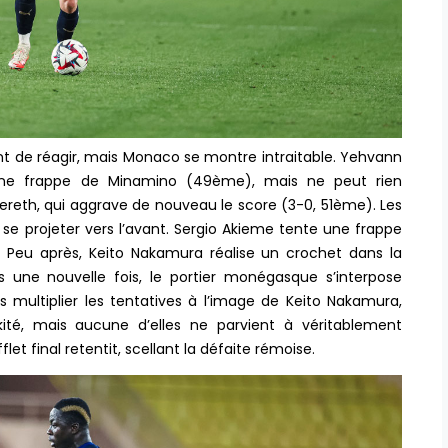
ent de réagir, mais Monaco se montre intraitable. Yehvann
t une frappe de Minamino (49ème), mais ne peut rien
ereth, qui aggrave de nouveau le score (3-0, 51ème). Les
se projeter vers l’avant. Sergio Akieme tente une frappe
 Peu après, Keito Nakamura réalise un crochet dans la
 une nouvelle fois, le portier monégasque s’interpose
 multiplier les tentatives à l’image de Keito Nakamura,
té, mais aucune d’elles ne parvient à véritablement
let final retentit, scellant la défaite rémoise.