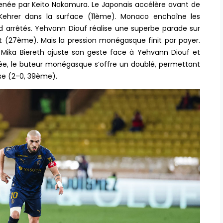
ée par Keito Nakamura. Le Japonais accélère avant de
r Kehrer dans la surface (11ème). Monaco enchaîne les
 arrêtés. Yehvann Diouf réalise une superbe parade sur
t (27ème). Mais la pression monégasque finit par payer.
 Mika Biereth ajuste son geste face à Yehvann Diouf et
lée, le buteur monégasque s’offre un doublé, permettant
use (2-0, 39ème).