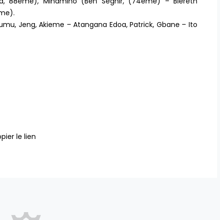
ara, 88ème), Minamino (Ben Seghir, (74ème) – Biereth
ème).
Okumu, Jeng, Akieme – Atangana Edoa, Patrick, Gbane – Ito
pier le lien