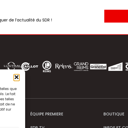
uer de l’actualité du SDR !
telles que
. Le fait
s telles
ait de ne
tif sur
ÉQUIPE PREMIERE
BOUTIQUE
SDR TV
INFOS ET C