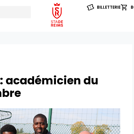
BILLETTERIE
B
 : académicien du
mbre