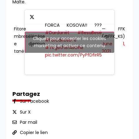
Malte.
FORCA KOSOVA!! ???
Fitore
— FFK
#Dardanët
#BesaBesë
mbresëlënëse
(@FFK_KS)
Cliquez pour accepter les cookies
#ForcaKosovë
e djemve
June 1,
marketing et activer ce contenu
#TogetherAsOne
tanë!
2021
pic.twitter.com/PyPfDfirR5
Partagez
Sur Facebook
Sur X
Par mail
Copier le lien