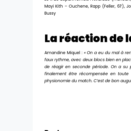
Mayi Kith – Ouchene, Rapp (Feller, 61′), Jol
Bussy
La réaction de l
Amandine Miquel :
« On a eu du mal à re
faux rythme, avec deux blocs bien en plac
de réagir en seconde période. On a su p
finalement être récompensée en toute f
physionomie du match. C’est de bon augur