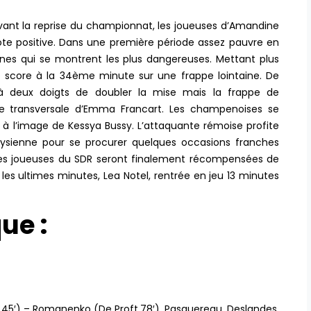
vant la reprise du championnat, les joueuses d’Amandine
ote positive. Dans une première période assez pauvre en
nnes qui se montrent les plus dangereuses. Mettant plus
le score à la 34ème minute sur une frappe lointaine. De
t à deux doigts de doubler la mise mais la frappe de
rre transversale d’Emma Francart. Les champenoises se
à l’image de Kessya Bussy. L’attaquante rémoise profite
rysienne pour se procurer quelques occasions franches
 Les joueuses du SDR seront finalement récompensées de
 les ultimes minutes, Lea Notel, rentrée en jeu 13 minutes
que :
rt,45′) – Romanenko (De Proft,78′), Pasquereau, Deslandes,