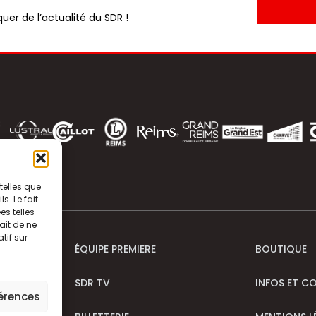
uer de l’actualité du SDR !
telles que
. Le fait
s telles
ait de ne
tif sur
ÉQUIPE PREMIERE
BOUTIQUE
SDR TV
INFOS ET C
férences