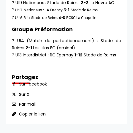
? U19 Nationaux : Stade de Reims
2-2
Le Havre AC
? U17 Nationaux : JA Drancy
3-1
Stade de Reims
? U16 R1 :
Stade
de Reims
6-0
RCSC La Chapelle
Groupe Préformation
? U14 (Match de perfectionnement) : Stade de
Reims
2-1
Les Lilas FC (amical)
? U13 Interdistrict : RC Epernay
1-12
Stade de Reims
Partagez
Sur Facebook
Sur X
Par mail
Copier le lien